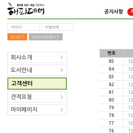
공지사항
로그인
>
아이디/비번찾기
>
번호
회사소개
85
1
84
1
도서안내
83
1
고객센터
82
1
81
1
견적요청
80
1
79
1
마이페이지
78
1
77
1
76
1